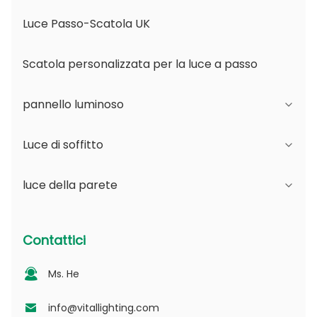
Luce Passo-Scatola UK
Scatola personalizzata per la luce a passo
pannello luminoso
Luce di soffitto
Serie JDL
luce della parete
Serie DSDL
Serie JCL
Serie ASDL
Serie del PC
Serie B - IP65 angolo regolabile del fascio e
Contattici
apertura variabile
Serie MDL
Serie fotovoltaica
Ms. He
Serie D - Piastra di guida della luce puntinata
Serie NSDL
Serie PD
info@vitallighting.com