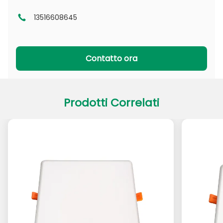
13516608645
Serie DL
Serie CL
Serie PADL
Serie PACL
Contatto ora
Prodotti Correlati