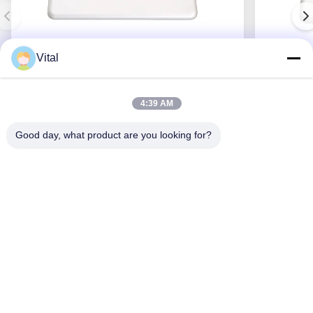
Vital
ASDL-S215
4:39 AM
Good day, what product are you looking for?
Ottenga il migliore prezzo
Chi Siamo
Prodotti
Contattici
0086-757-8852-6548
info@vitallighting.com