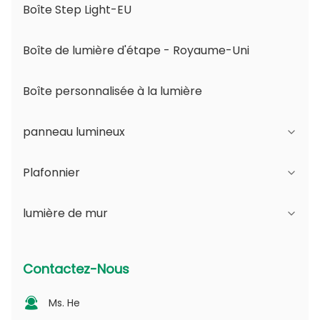
Boîte Step Light-EU
Boîte de lumière d'étape - Royaume-Uni
Boîte personnalisée à la lumière
panneau lumineux
Plafonnier
Série JDL
lumière de mur
Série DSDL
Série JCL
Série ASDL
Série de PC
Série B - IP65 Angle réglable du faisceau et
Contactez-Nous
ouverture variable
Série MDL
Série photovoltaïque
Ms. He
Série D - Plaque guide de lumière à points