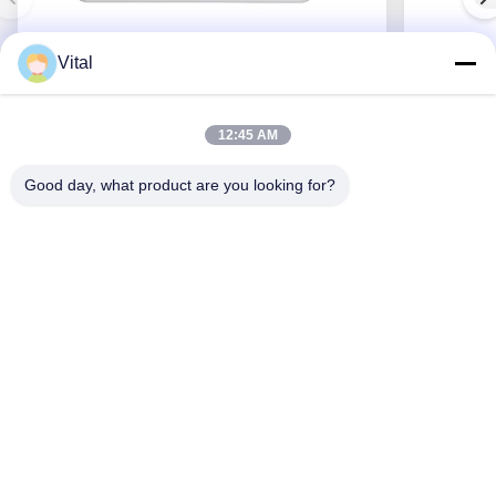
Vital
DSDL-S215
12:45 AM
Good day, what product are you looking for?
Obtenez le meilleur prix
Au Sujet De Nous
Produits
Contactez-Nous
0086-757-8852-6548
info@vitallighting.com