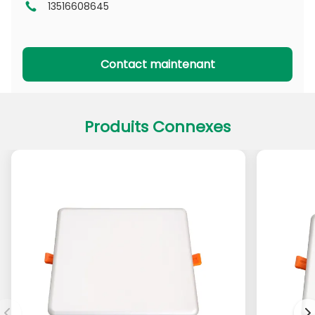
13516608645
Série DL
Série CL
Série PADL
Série PACL
Contact maintenant
Produits Connexes