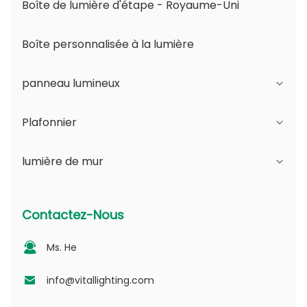
Boîte de lumière d'étape - Royaume-Uni
Boîte personnalisée à la lumière
panneau lumineux
Plafonnier
Série JDL
lumière de mur
Série DSDL
Série JCL
Série ASDL
Série de PC
Série B - IP65 Angle réglable du faisceau et
Contactez-Nous
ouverture variable
Série MDL
Série photovoltaïque
Ms. He
Série D - Plaque guide de lumière à points
Série NSDL
Série PD
info@vitallighting.com