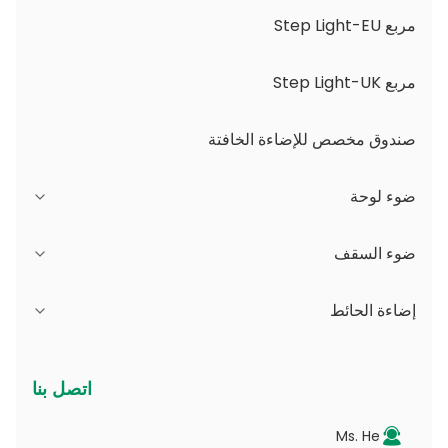
مربع Step Light-EU
مربع Step Light-UK
صندوق مخصص للإضاءة الخافتة
ضوء لوحة
سلسلة JDL
ضوء السقف
سلسلة DSDL
سلسلة JCL
إضاءة الحائط
سلسلة ASDL
سلسلة أجهزة الكمبيوتر
سلسلة B - IP65 زاوية شعاع قابلة للتعديل وفتحة قابلة
اتصل بنا
للتغيير
سلسلة MDL
سلسلة الكهروضوئية
Ms. He