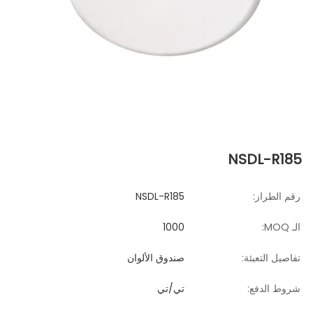
NSDL-R185
رقم الطراز:
NSDL-R185
الـ MOQ:
1000
تفاصيل التعبئة:
صندوق الألوان
شروط الدفع:
تي/تي