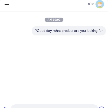
Vital
NSDL-S75
10:02 AM
Good day, what product are you looking for?
احصل على أفضل سعر
حولنا
المنتجات
اتصل بنا
0086-757-8852-6548
info@vitallighting.com
سياسة الخصوصية
|
خريطة الموقع