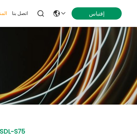
إقتباس
اتصل بنا
المن
SDL-S75