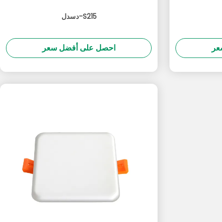
دسدل-S215
عر
احصل على أفضل سعر