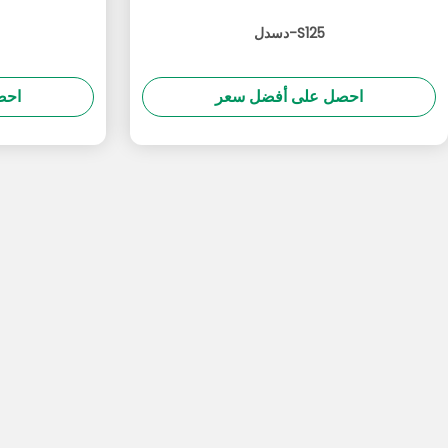
دسدل-S125
احصل على أفضل سعر
احص