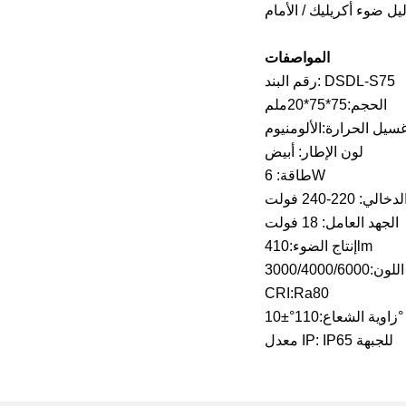
المواصفات
رقم البند: DSDL-S75
الحجم:75*75*20ملم
سيل الحرارة:الألومنيوم
لون الإطار: أبيض
طاقة: 6W
ي: 220-240 فولت
الجهد العامل: 18 فولت
إنتاج الضوء:410lm
CRI:Ra80
زاوية الشعاع:110°±10°
معدل IP: IP65 للجبهة