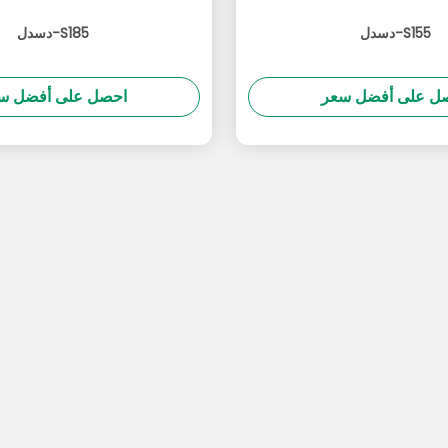
دسدل-S155
دسدل-S185
ل على أفضل سعر
احصل على أفضل س