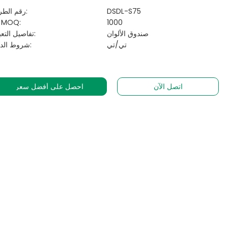
DSDL-S75
رقم الطراز:
1000
الـ MOQ:
صندوق الألوان
تفاصيل التعبئة:
تي/تي
شروط الدفع:
اتصل الآن
احصل على أفضل سعر